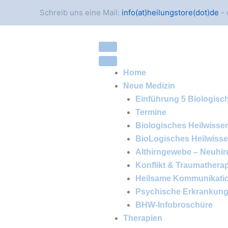
Schreib uns eine Mail:
info(at)heilungstore(dot)de
- 
Home
Neue Medizin
Einführung 5 Biologisc
Termine
Biologisches Heilwisse
BioLogisches Heilwiss
Althirngewebe – Neuhi
Konflikt & Traumathera
Heilsame Kommunikati
Psychische Erkrankun
BHW-Infobroschüre
Therapien