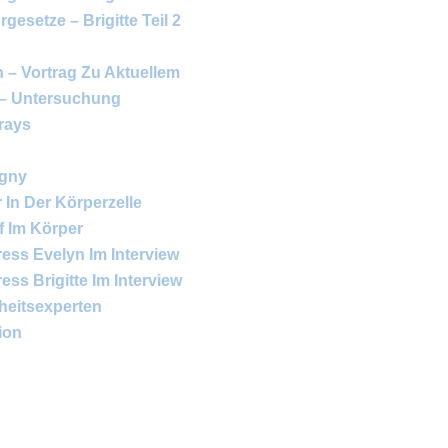
gesetze – Brigitte Teil 2
 – Vortrag Zu Aktuellem
 – Untersuchung
rays
igny
In Der Körperzelle
ff Im Körper
ess Evelyn Im Interview
ss Brigitte Im Interview
heitsexperten
ion