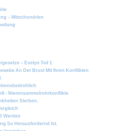
böle
ung – Mitochondrien
heilung
rgesetze – Evelyn Teil 1
ewebe An Der Brust Mit Ihren Konflikten
t
ebensbedrohlich
lt - Nierensammelrohrkonflikte
nkheiten Sterben.
ergleich
oß Werden
ng So Herausfordernd Ist.