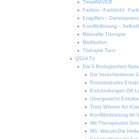
TimeWAVER
Farben - Farblicht - Far
Entgiften – Darmsanier
Konfliktlösung – Selbst
Manuelle Therapie
Meditation
Therapie Tanz
QS24.tv
Die 5 Biologischen Natu
Die Verschiedenen G
Prostatakrebs Erklär
Entzündungen Oft L
Übergewicht Enträtse
Trotz Wissen An Kra
Konfliktdeutung Im V
Mit Therapeuten Gr
MS: Warum Die Heilu