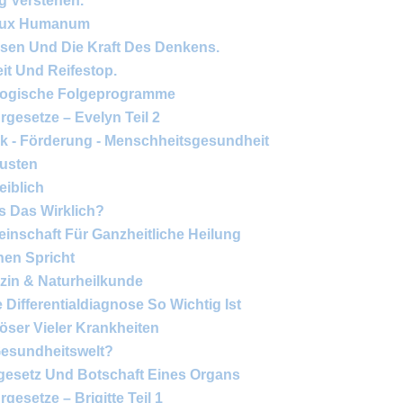
g Verstehen.
 Lux Humanum
ssen Und Die Kraft Des Denkens.
it Und Reifestop.
logische Folgeprogramme
rgesetze – Evelyn Teil 2
 - Förderung - Menschheitsgesundheit
usten
eiblich
s Das Wirklich?
nschaft Für Ganzheitliche Heilung
hnen Spricht
zin & Naturheilkunde
Differentialdiagnose So Wichtig Ist
löser Vieler Krankheiten
Gesundheitswelt?
rgesetz Und Botschaft Eines Organs
gesetze – Brigitte Teil 1