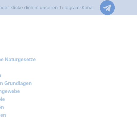
oder klicke dich in unseren Telegram-Kanal
he Naturgesetze
n
en Grundlagen
rngewebe
pie
on
gen