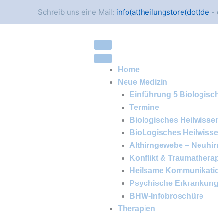
Schreib uns eine Mail:
info(at)heilungstore(dot)de
- 
Home
Neue Medizin
Einführung 5 Biologisc
Termine
Biologisches Heilwisse
BioLogisches Heilwiss
Althirngewebe – Neuhi
Konflikt & Traumathera
Heilsame Kommunikati
Psychische Erkrankun
BHW-Infobroschüre
Therapien