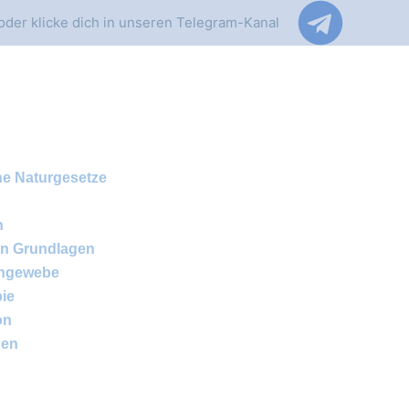
oder klicke dich in unseren Telegram-Kanal
he Naturgesetze
n
en Grundlagen
rngewebe
pie
on
gen