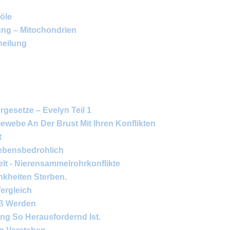
böle
ung – Mitochondrien
heilung
rgesetze – Evelyn Teil 1
ewebe An Der Brust Mit Ihren Konflikten
t
ebensbedrohlich
lt - Nierensammelrohrkonflikte
nkheiten Sterben.
ergleich
oß Werden
ng So Herausfordernd Ist.