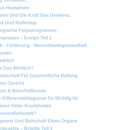
g Verstehen.
 Lux Humanum
ssen Und Die Kraft Des Denkens.
it Und Reifestop.
logische Folgeprogramme
rgesetze – Evelyn Teil 2
 - Förderung - Menschheitsgesundheit
usten
eiblich
s Das Wirklich?
nschaft Für Ganzheitliche Heilung
hnen Spricht
zin & Naturheilkunde
Differentialdiagnose So Wichtig Ist
löser Vieler Krankheiten
Gesundheitswelt?
rgesetz Und Botschaft Eines Organs
gesetze – Brigitte Teil 1