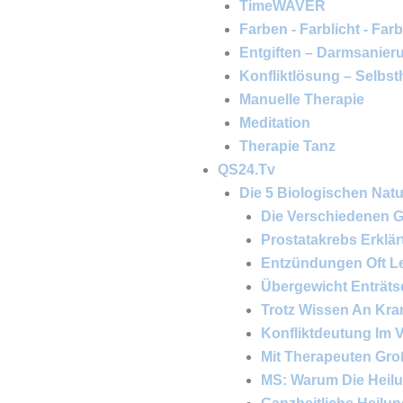
TimeWAVER
Farben - Farblicht - Far
Entgiften – Darmsanier
Konfliktlösung – Selbst
Manuelle Therapie
Meditation
Therapie Tanz
QS24.tv
Die 5 Biologischen Natu
Die Verschiedenen G
Prostatakrebs Erklär
Entzündungen Oft L
Übergewicht Enträtse
Trotz Wissen An Kra
Konfliktdeutung Im V
Mit Therapeuten Gr
MS: Warum Die Heilu