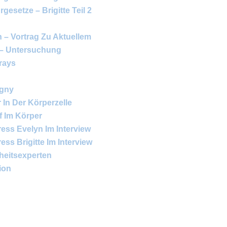
gesetze – Brigitte Teil 2
 – Vortrag Zu Aktuellem
 – Untersuchung
rays
igny
In Der Körperzelle
ff Im Körper
ess Evelyn Im Interview
ss Brigitte Im Interview
heitsexperten
ion