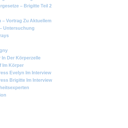
gesetze – Brigitte Teil 2
 – Vortrag Zu Aktuellem
 – Untersuchung
rays
igny
In Der Körperzelle
ff Im Körper
ess Evelyn Im Interview
ss Brigitte Im Interview
heitsexperten
ion