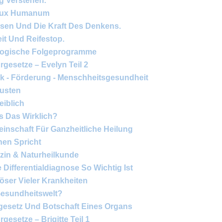
g Verstehen.
 Lux Humanum
ssen Und Die Kraft Des Denkens.
it Und Reifestop.
logische Folgeprogramme
rgesetze – Evelyn Teil 2
 - Förderung - Menschheitsgesundheit
usten
eiblich
s Das Wirklich?
nschaft Für Ganzheitliche Heilung
hnen Spricht
zin & Naturheilkunde
Differentialdiagnose So Wichtig Ist
löser Vieler Krankheiten
Gesundheitswelt?
rgesetz Und Botschaft Eines Organs
gesetze – Brigitte Teil 1