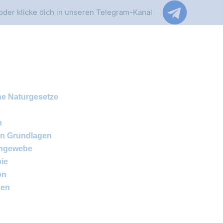
oder klicke dich in unseren Telegram-Kanal
he Naturgesetze
n
en Grundlagen
rngewebe
pie
on
gen