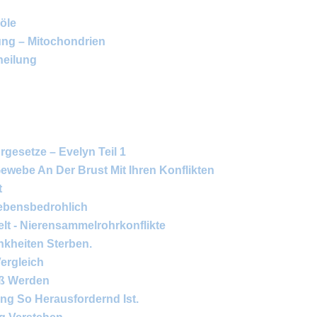
böle
ung – Mitochondrien
heilung
rgesetze – Evelyn Teil 1
ewebe An Der Brust Mit Ihren Konflikten
t
ebensbedrohlich
lt - Nierensammelrohrkonflikte
nkheiten Sterben.
ergleich
oß Werden
ng So Herausfordernd Ist.