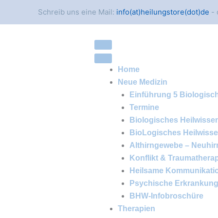
Schreib uns eine Mail:
info(at)heilungstore(dot)de
- 
Home
Neue Medizin
Einführung 5 Biologisc
Termine
Biologisches Heilwisse
BioLogisches Heilwiss
Althirngewebe – Neuhi
Konflikt & Traumathera
Heilsame Kommunikati
Psychische Erkrankun
BHW-Infobroschüre
Therapien