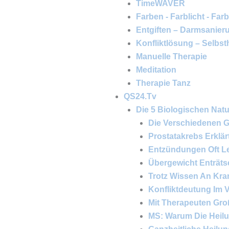
TimeWAVER
Farben - Farblicht - Far
Entgiften – Darmsanier
Konfliktlösung – Selbst
Manuelle Therapie
Meditation
Therapie Tanz
QS24.tv
Die 5 Biologischen Natu
Die Verschiedenen G
Prostatakrebs Erklär
Entzündungen Oft L
Übergewicht Enträtse
Trotz Wissen An Kra
Konfliktdeutung Im V
Mit Therapeuten Gr
MS: Warum Die Heilu